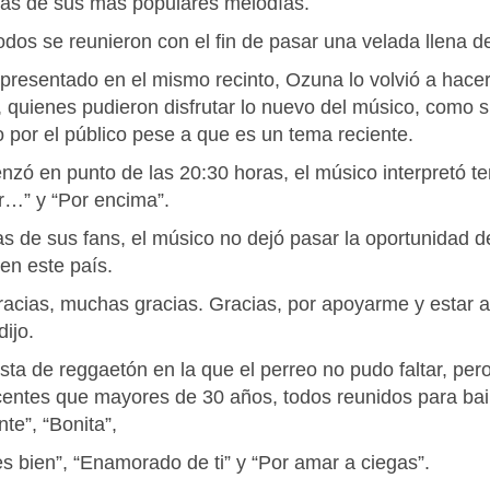
as de sus más populares melodías.
odos se reunieron con el fin de pasar una velada llena d
resentado en el mismo recinto, Ozuna lo volvió a hacer
, quienes pudieron disfrutar lo nuevo del músico, como 
o por el público pese a que es un tema reciente.
zó en punto de las 20:30 horas, el músico interpretó t
br…” y “Por encima”.
as de sus fans, el músico no dejó pasar la oportunidad d
en este país.
acias, muchas gracias. Gracias, por apoyarme y estar a
dijo.
ta de reggaetón en la que el perreo no pudo faltar, per
entes que mayores de 30 años, todos reunidos para bail
e”, “Bonita”,
es bien”, “Enamorado de ti” y “Por amar a ciegas”.