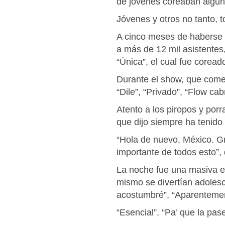
de jóvenes coreaban algun
Jóvenes y otros no tanto, t
A cinco meses de haberse p
a más de 12 mil asistentes
“Única”, el cual fue coread
Durante el show, que comen
“Dile”, “Privado”, “Flow ca
Atento a los piropos y porr
que dijo siempre ha tenido 
“Hola de nuevo, México. Gr
importante de todos esto”, 
La noche fue una masiva es
mismo se divertían adolesc
acostumbré”, “Aparentement
“Esencial”, “Pa’ que la pas